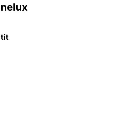
enelux
tit