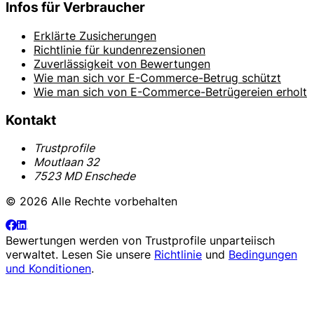
Infos für Verbraucher
Erklärte Zusicherungen
Richtlinie für kundenrezensionen
Zuverlässigkeit von Bewertungen
Wie man sich vor E-Commerce-Betrug schützt
Wie man sich von E-Commerce-Betrügereien erholt
Kontakt
Trustprofile
Moutlaan 32
7523 MD Enschede
© 2026 Alle Rechte vorbehalten
Bewertungen werden von
Trustprofile
unparteiisch
verwaltet. Lesen Sie unsere
Richtlinie
und
Bedingungen
und Konditionen
.