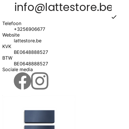
Telefoon
+3256906677
Website
lattestore.be
KVK
BE0648888527
BTW
BE0648888527
Sociale media