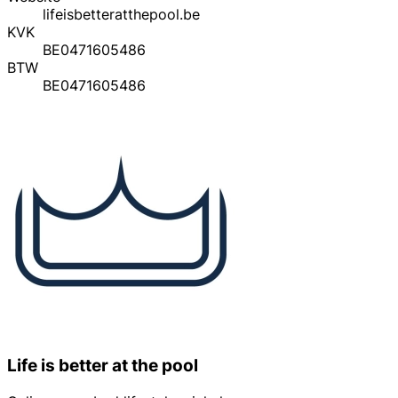
lifeisbetteratthepool.be
KVK
BE0471605486
BTW
BE0471605486
Life is better at the pool